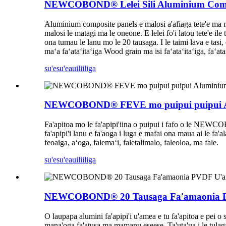
NEWCOBOND® Lelei Sili Aluminium Compos
Aluminium composite panels e malosi a'afiaga tete'e ma ma
malosi le matagi ma le oneone. E lelei fo'i latou tete'e ile
ona tumau le lanu mo le 20 tausaga. I le taimi lava e tasi, o
maʻa faʻataʻitaʻiga Wood grain ma isi faʻataʻitaʻiga, faʻ
su'esu'e
auiliiliga
NEWCOBOND® FEVE mo puipui puipui Al
Fa'apitoa mo le fa'apipi'iina o puipui i fafo o le NEW
fa'apipi'i lanu e fa'aoga i luga e mafai ona maua ai le fa'
feoaiga, aʻoga, falemaʻi, faletalimalo, faleoloa, ma fale.
su'esu'e
auiliiliga
NEWCOBOND® 20 Tausaga Fa'amaonia PV
O laupapa alumini fa'apipi'i u'amea e tu fa'apitoa e pei o s
mana'oga fa'atusa ma mamanu eseese. Ta'uta'ua i le tulaga 