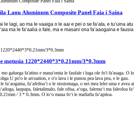
la Lanu Aluminum Composite Panel Faia i Saina
ai le lagi, ao ma le vaaiga o le aai e pei o se faʻata, e tuʻuina at
aʻaia ma le faʻaalia o fale, ma e masani ona faʻaaogaina e fausia
le motusia 1220*2440*3*0.21mm/3*0.3mm
uega fa'atino e mana'omia le faufale i luga ole fo'i fa'asaga. O lo'o f
oliga U po'o le arcuation, e o'o lava i le punou pea lava pea, e le gau.
faʻaogaina, faʻafeiloaʻi o le siosiomaga, o nei mea lelei uma e avea ai i
ailoga, laupapa, faletalimalo, fale ofisa, aʻoga, falemaʻi ma faleoloa faʻ
 0.21mm / 3 * 0.3mm. O loʻo maua foʻi le mafiafia faʻapitoa.