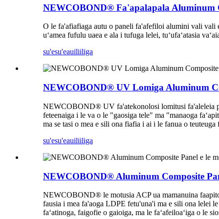
NEWCOBOND® Fa'apalapala Aluminum Com
O le fa'afiafiaga autu o paneli fa'afefiloi alumini vali val
uʻamea fufulu uaea e ala i tufuga lelei, tuʻufaʻatasia vaʻai
su'esu'e
auiliiliga
NEWCOBOND® UV Lomiga Aluminum Compo
NEWCOBOND® UV fa'atekonolosi lomitusi fa'aleleia paneta
feteenaiga i le va o le "gaosiga tele" ma "manaoga faʻapit
ma se tasi o mea e sili ona fiafia i ai i le fanua o teuteu
su'esu'e
auiliiliga
NEWCOBOND® Aluminum Composite Panel e
NEWCOBOND® le motusia ACP ua mamanuina faapitoa mo pol
fausia i mea fa'aoga LDPE fetu'una'i ma e sili ona lelei le
faʻatinoga, faigofie o gaioiga, ma le faʻafeiloaʻiga o le si