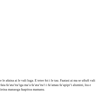
e afaina ai le vali luga. E tetee foi i le tau. Faatasi ai ma se ufiufi vali
ia faʻataʻitaʻiga maʻa faʻataʻitaʻi i faʻamau faʻapipiʻi alumini, lea e
amalieina manaoga faapitoa mamanu.