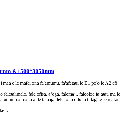
440mm &1500*3050mm
ea e le mafai ona fa'amumu, fa'afetaui le B1 po'o le A2 afi
 mo faletalimalo, fale ofisa, aʻoga, falemaʻi, faleoloa faʻatau ma le
atunuu ma maua ai le talaaga lelei ona o lona tulaga e le mafai
keti.