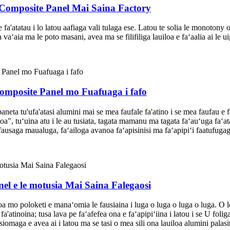
posite Panel Mai Saina Factory
i e fa'atatau i lo latou aafiaga vali tulaga ese. Latou te solia le monoton
a vaʻaia ma le poto masani, avea ma se filifiliga lauiloa e faʻaalia ai le 
site Panel mo Fuafuaga i fafo
 tu'ufa'atasi alumini mai se mea faufale fa'atino i se mea faufau e fa
oa", tuʻuina atu i le au tusiata, tagata mamanu ma tagata faʻauʻuga faʻat
ga fausaga maualuga, faʻailoga avanoa faʻapisinisi ma faʻapipiʻi faatufugag
 le motusia Mai Saina Falegaosi
oketi e manaʻomia le fausiaina i luga o luga o luga o luga. O loʻo a
 fa'atinoina; tusa lava pe faʻafefea ona e faʻapipiʻiina i latou i se U fol
osiomaga e avea ai i latou ma se tasi o mea sili ona lauiloa alumini palasit