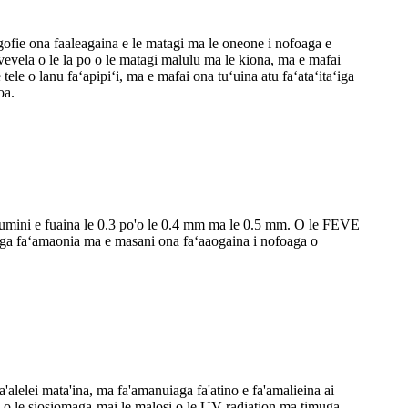
igofie ona faaleagaina e le matagi ma le oneone i nofoaga e
le vevela o le la po o le matagi malulu ma le kiona, ma e mafai
 tele o lanu faʻapipiʻi, ma e mafai ona tuʻuina atu faʻataʻitaʻiga
oa.
umini e fuaina le 0.3 po'o le 0.4 mm ma le 0.5 mm. O le FEVE
tausaga faʻamaonia ma e masani ona faʻaaogaina i nofoaga o
fa'alelei mata'ina, ma fa'amanuiaga fa'atino e fa'amalieina ai
ata o le siosiomaga-mai le malosi o le UV radiation ma timuga