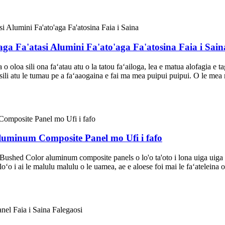
Fa'atasi Alumini Fa'ato'aga Fa'atosina Faia i Sain
lea o oloa sili ona faʻatau atu o la tatou faʻailoga, lea e matua alofagia e
Ma e sili atu le tumau pe a faʻaaogaina e fai ma mea puipui puipui. O le m
num Composite Panel mo Ufi i fafo
lor aluminum composite panels o lo'o ta'oto i lona uiga uiga ese m
 o loʻo i ai le malulu malulu o le uamea, ae e aloese foi mai le faʻateleina 