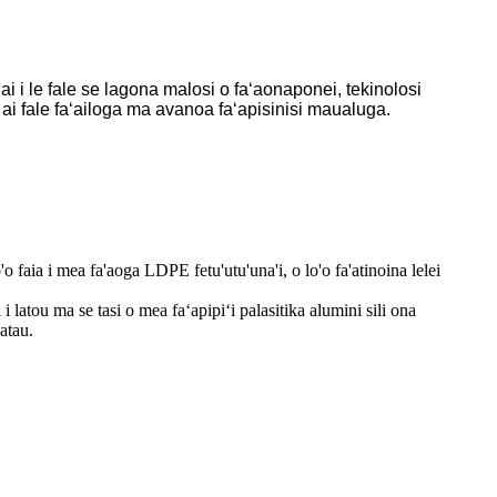
u ai i le fale se lagona malosi o faʻaonaponei, tekinolosi
 ai fale faʻailoga ma avanoa faʻapisinisi maualuga.
aia i mea fa'aoga LDPE fetu'utu'una'i, o lo'o fa'atinoina lelei
 latou ma se tasi o mea faʻapipiʻi palasitika alumini sili ona
atau.