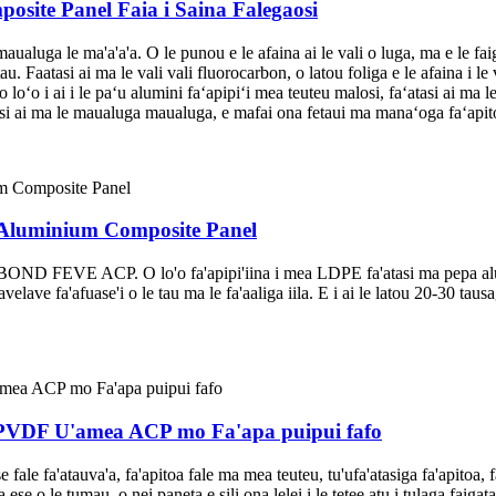
ite Panel Faia i Saina Falegaosi
ualuga le ma'a'a'a. O le punou e le afaina ai le vali o luga, ma e le fa
 tau. Faatasi ai ma le vali vali fluorocarbon, o latou foliga e le afaina i 
 loʻo i ai i le paʻu alumini faʻapipiʻi mea teuteu malosi, faʻatasi ai ma le
atasi ai ma le maualuga maualuga, e mafai ona fetaui ma manaʻoga faʻapit
uminium Composite Panel
COBOND FEVE ACP. O lo'o fa'apipi'iina i mea LDPE fa'atasi ma pepa al
alavelave fa'afuase'i o le tau ma le fa'aaliga iila. E i ai le latou 20-30 
DF U'amea ACP mo Fa'apa puipui fafo
e fale fa'atauva'a, fa'apitoa fale ma mea teuteu, tu'ufa'atasiga fa'apitoa, 
ese o le tumau, o nei paneta e sili ona lelei i le tetee atu i tulaga faig