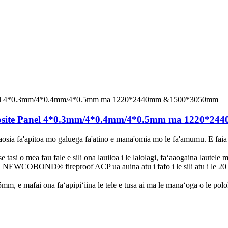
ite Panel 4*0.3mm/4*0.4mm/4*0.5mm ma 1220*2
fa'apitoa mo galuega fa'atino e mana'omia mo le fa'amumu. E faia i m
 se tasi o mea fau fale e sili ona lauiloa i le lalolagi, faʻaaogaina lautele
ga, NEWCOBOND® fireproof ACP ua auina atu i fafo i le sili atu i le 20 
mm, e mafai ona faʻapipiʻiina le tele e tusa ai ma le manaʻoga o le polo