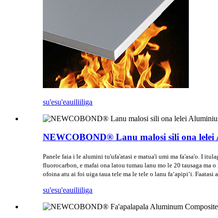
su'esu'e
auiliiliga
NEWCOBOND® Lanu malosi sili ona lelei A
Panele faia i le alumini tu'ufa'atasi e matua'i umi ma fa'asa'o. I itul
fluorocarbon, e mafai ona latou tumau lanu mo le 20 tausaga ma o lato
ofoina atu ai foi uiga taua tele ma le tele o lanu faʻapipiʻi. Faat
su'esu'e
auiliiliga