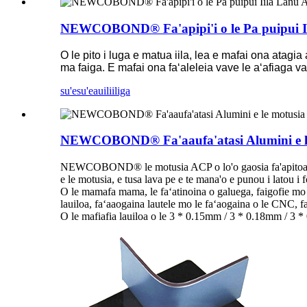
NEWCOBOND® Fa'apipi'i o le Pa puipui Ii
O le pito i luga e matua iila, lea e mafai ona atagia 
ma faiga. E mafai ona faʻaleleia vave le aʻafiaga v
su'esu'e
auiliiliga
NEWCOBOND® Fa'aaufa'atasi Alumini e 
NEWCOBOND® le motusia ACP o lo'o gaosia fa'apitoa mo gal
e le motusia, e tusa lava pe e te mana'o e punou i latou i f
O le mamafa mama, le faʻatinoina o galuega, faigofie mo le 
lauiloa, faʻaaogaina lautele mo le faʻaogaina o le CNC, faʻ
O le mafiafia lauiloa o le 3 * 0.15mm / 3 * 0.18mm / 3 *