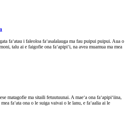
a
 tagata faʻatau i faleoloa faʻasalalauga ma fau puipui puipui. Aua o
ea moni, talu ai e faigofie ona faʻapipiʻi, na avea muamua ma mea
atagofie ma sitaili fetuutuunai. A maeʻa ona faʻapipiʻiina,
o mea faʻata ona o le suiga vaivai o le lanu, e faʻaalia ai le