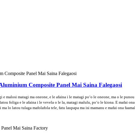
luminium Composite Panel Mai Saina Falegaosi
agi e malosi matagi ma oneone, e le afaina i le matagi poʻo le oneone, ma o le punou e l
u foliga e le afaina i le vevela o le la, matagi malulu, poʻo le kiona. E mafai ona fa
asi ai ma lo latou tulaga mafolafola tele, fatu laupapa ma isi mamanu e mafai ona fa