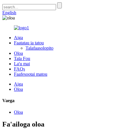
English
Aiga
Faatatau ia tatou
Talafaasolopito
Oloa
Tala Fou
La'u mai
FAQs
Faafesootai matou
Aiga
Oloa
Vaega
Oloa
Fa'ailoga oloa