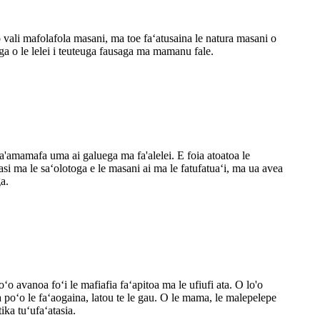
y o vali mafolafola masani, ma toe faʻatusaina le natura masani o
uiga o le lelei i teuteuga fausaga ma mamanu fale.​
'amamafa uma ai galuega ma fa'alelei. E foia atoatoa le
asi ma le saʻolotoga e le masani ai ma le fatufatuaʻi, ma ua avea
a.
vanoa foʻi le mafiafia faʻapitoa ma le ufiufi ata. O lo'o
iga poʻo le faʻaogaina, latou te le gau. O le mama, le malepelepe
ika tuʻufaʻatasia.