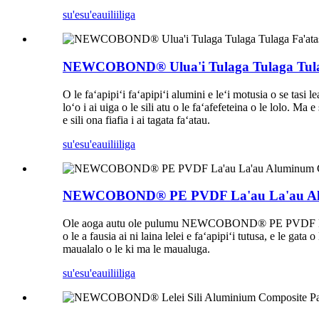
su'esu'e
auiliiliga
NEWCOBOND® Ulua'i Tulaga Tulaga Tulaga 
O le faʻapipiʻi faʻapipiʻi alumini e leʻi motusia o se tasi 
loʻo i ai uiga o le sili atu o le faʻafefeteina o le lolo. 
e sili ona fiafia i ai tagata faʻatau.
su'esu'e
auiliiliga
NEWCOBOND® PE PVDF La'au La'au Alumi
Ole aoga autu ole pulumu NEWCOBOND® PE PVDF Bushed Co
o le a fausia ai ni laina lelei e faʻapipiʻi tutusa, e le gata
maualalo o le ki ma le maualuga.
su'esu'e
auiliiliga