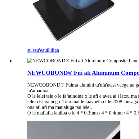
su'esu'e
auiliiliga
NEWCOBOND® Fui afi Aluminum Compos
NEWCOBOND® Fuimu alumini tu'ufa'atasi vaega ua gaosia 
fa'amauina.
O le lelei tele o le faʻatinoina o le afi e avea ai i latou ma
tele o isi galuega. Talu mai le faavaeina i le 2008 tausa
ona afi afi ma maualuga tau lelei.
O le mafiafia lauiloa o le 4 * 0.3mm / 4 * 0.4mm / 4 * 0.5